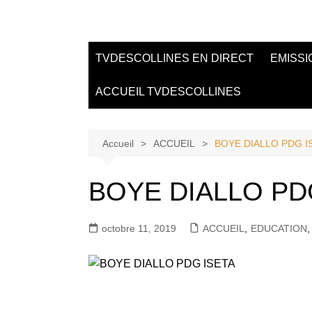
Aller
au
Tvdescollines
contenu
TVDESCOLLINES EN DIRECT
EMISSI
ACCUEIL TVDESCOLLINES
Accueil
ACCUEIL
BOYE DIALLO PDG I
BOYE DIALLO PD
octobre 11, 2019
ACCUEIL
,
EDUCATION
,