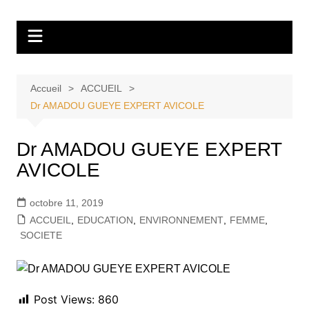
Aller
Tvdescollines
au
contenu
Accueil
ACCUEIL
Dr AMADOU GUEYE EXPERT AVICOLE
Dr AMADOU GUEYE EXPERT
AVICOLE
octobre 11, 2019
ACCUEIL
,
EDUCATION
,
ENVIRONNEMENT
,
FEMME
,
SOCIETE
Post Views:
860