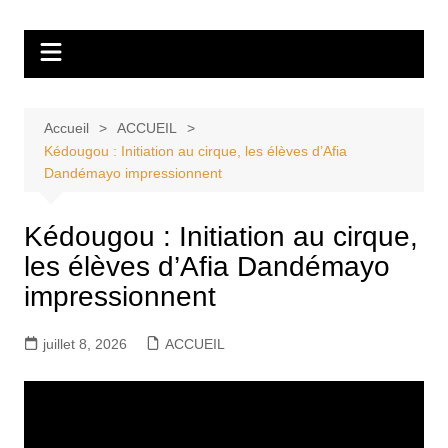
Aller
Tvdescollines
au
contenu
Accueil
ACCUEIL
Kédougou : Initiation au cirque, les élèves d’Afia
Dandémayo impressionnent
Kédougou : Initiation au cirque,
les élèves d’Afia Dandémayo
impressionnent
juillet 8, 2026
ACCUEIL