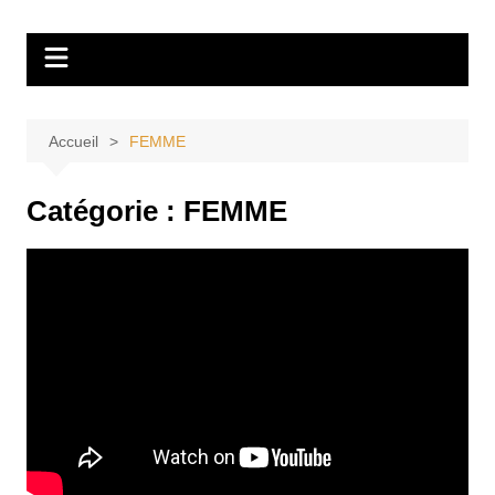
Aller
Tvdescollines
au
contenu
Accueil
FEMME
Catégorie :
FEMME