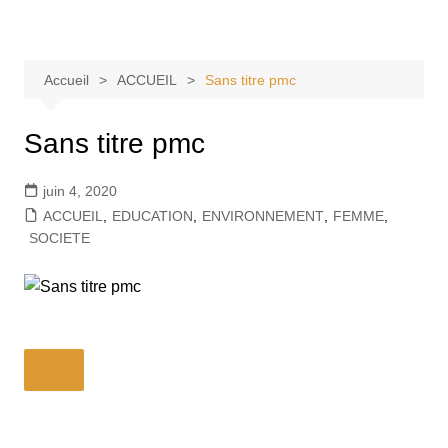
Aller
Tvdescollines
au
contenu
Accueil
ACCUEIL
Sans titre pmc
Sans titre pmc
juin 4, 2020
ACCUEIL
,
EDUCATION
,
ENVIRONNEMENT
,
FEMME
,
SOCIETE