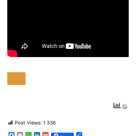
Post Views:
1 336
F
E
W
L
G
P