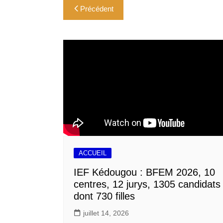
e
i
t
k
i
t
Navigation
Précédent
b
l
s
e
l
a
o
A
d
g
de
o
p
I
e
l’article
k
p
n
r
ACCUEIL
IEF Kédougou : BFEM 2026, 10
centres, 12 jurys, 1305 candidats
dont 730 filles
juillet 14, 2026