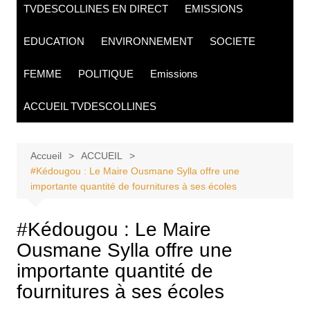
TVDESCOLLINES EN DIRECT
EMISSIONS
contenu
EDUCATION
ENVIRONNEMENT
SOCIETE
FEMME
POLITIQUE
Emissions
ACCUEIL TVDESCOLLINES
Accueil
ACCUEIL
#Kédougou : Le Maire Ousmane Sylla offre une
importante quantité de fournitures à ses écoles
#Kédougou : Le Maire
Ousmane Sylla offre une
importante quantité de
fournitures à ses écoles