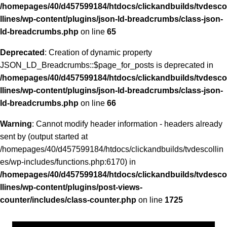
/homepages/40/d457599184/htdocs/clickandbuilds/tvdesco
llines/wp-content/plugins/json-ld-breadcrumbs/class-json-
ld-breadcrumbs.php
on line
65
Deprecated
: Creation of dynamic property
JSON_LD_Breadcrumbs::$page_for_posts is deprecated in
/homepages/40/d457599184/htdocs/clickandbuilds/tvdesco
llines/wp-content/plugins/json-ld-breadcrumbs/class-json-
ld-breadcrumbs.php
on line
66
Warning
: Cannot modify header information - headers already
sent by (output started at
/homepages/40/d457599184/htdocs/clickandbuilds/tvdescollin
es/wp-includes/functions.php:6170) in
/homepages/40/d457599184/htdocs/clickandbuilds/tvdesco
llines/wp-content/plugins/post-views-
counter/includes/class-counter.php
on line
1725
Aller
Tvdescollines
au