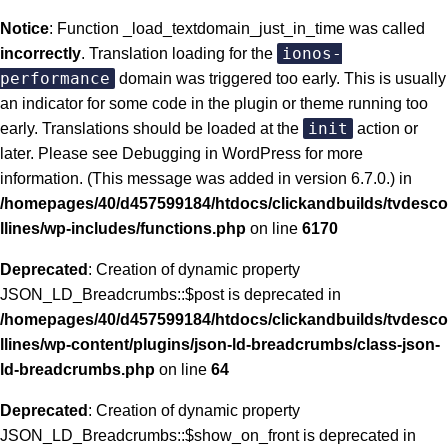
Notice
: Function _load_textdomain_just_in_time was called
ionos-
incorrectly
. Translation loading for the
performance
domain was triggered too early. This is usually
an indicator for some code in the plugin or theme running too
init
early. Translations should be loaded at the
action or
later. Please see
Debugging in WordPress
for more
information. (This message was added in version 6.7.0.) in
/homepages/40/d457599184/htdocs/clickandbuilds/tvdesco
llines/wp-includes/functions.php
on line
6170
Deprecated
: Creation of dynamic property
JSON_LD_Breadcrumbs::$post is deprecated in
/homepages/40/d457599184/htdocs/clickandbuilds/tvdesco
llines/wp-content/plugins/json-ld-breadcrumbs/class-json-
ld-breadcrumbs.php
on line
64
Deprecated
: Creation of dynamic property
JSON_LD_Breadcrumbs::$show_on_front is deprecated in