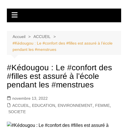
Aller
Tvdescollines
au
contenu
Accueil
ACCUEIL
#Kédougou : Le #confort des #filles est assuré à l’école
pendant les #menstrues
#Kédougou : Le #confort des
#filles est assuré à l’école
pendant les #menstrues
novembre 13, 2022
ACCUEIL
,
EDUCATION
,
ENVIRONNEMENT
,
FEMME
,
SOCIETE