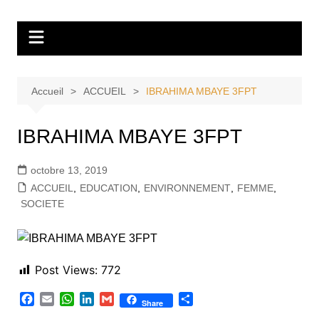
Aller
Tvdescollines
au
contenu
Accueil
ACCUEIL
IBRAHIMA MBAYE 3FPT
IBRAHIMA MBAYE 3FPT
octobre 13, 2019
ACCUEIL
,
EDUCATION
,
ENVIRONNEMENT
,
FEMME
,
SOCIETE
Post Views:
772
F
E
W
L
G
P
Share
a
m
h
i
m
a