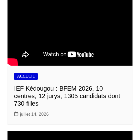
k
p
n
r
ACCUEIL
IEF Kédougou : BFEM 2026, 10
centres, 12 jurys, 1305 candidats dont
730 filles
juillet 14, 2026