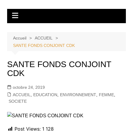
Aller
Tvdescollines
au
contenu
Accueil
ACCUEIL
SANTE FONDS CONJOINT CDK
SANTE FONDS CONJOINT
CDK
octobre 24, 2019
ACCUEIL
,
EDUCATION
,
ENVIRONNEMENT
,
FEMME
,
SOCIETE
Post Views:
1 128