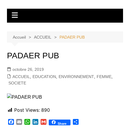
Aller
Tvdescollines
au
contenu
Accueil
ACCUEIL
PADAER PUB
PADAER PUB
octobre 26, 2019
ACCUEIL
,
EDUCATION
,
ENVIRONNEMENT
,
FEMME
,
SOCIETE
Post Views:
890
F
E
W
L
G
P
Share
a
m
h
i
m
a