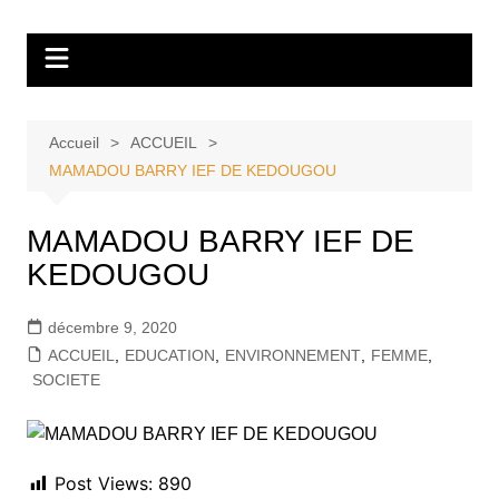
Aller
Tvdescollines
au
contenu
Accueil
ACCUEIL
MAMADOU BARRY IEF DE KEDOUGOU
MAMADOU BARRY IEF DE
KEDOUGOU
décembre 9, 2020
ACCUEIL
,
EDUCATION
,
ENVIRONNEMENT
,
FEMME
,
SOCIETE
Post Views:
890