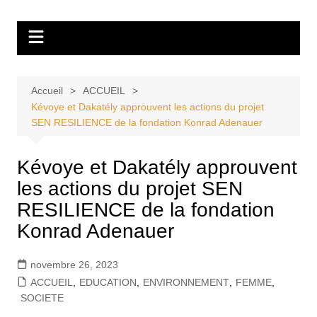
Aller
Tvdescollines
au
contenu
Accueil
ACCUEIL
Kévoye et Dakatély approuvent les actions du projet
SEN RESILIENCE de la fondation Konrad Adenauer
Kévoye et Dakatély approuvent
les actions du projet SEN
RESILIENCE de la fondation
Konrad Adenauer
novembre 26, 2023
ACCUEIL
,
EDUCATION
,
ENVIRONNEMENT
,
FEMME
,
SOCIETE