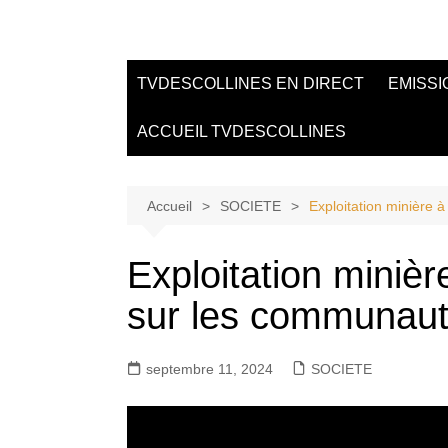
Aller
au
Tvdescollines
contenu
TVDESCOLLINES EN DIRECT
EMISSI
ACCUEIL TVDESCOLLINES
Accueil
SOCIETE
Exploitation minière 
Exploitation minièr
sur les communau
septembre 11, 2024
SOCIETE