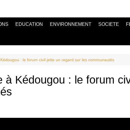
ONS
EDUCATION
ENVIRONNEMENT
SOCIETE
F
à Kédougou : le forum civil jette un regard sur les communautés
e à Kédougou : le forum civi
tés