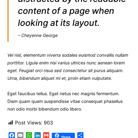
content of a page when
looking at its layout.
– Cheyenne George
Vel nisl, elementum viverra sodales euismod convallis nullam
porttitor. Ligula enim nisi varius ultrices nunc aenean lorem
eget. Feugiat orci risus sed consectetur sit purus aliquam.
Urna, bibendum aliquet mi et, proin etiam vulputate.
Eget faucibus tellus. Eget netus nec magnis fermentum.
Diam quam quam suspendisse vitae consequat phasellus
non odio morbi bibendum odio libero.
Post Views:
903
F
E
W
L
G
P
Share