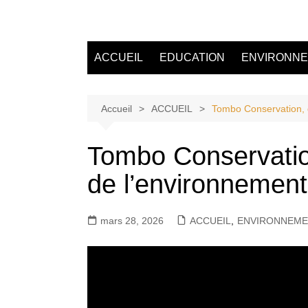
Aller
au
Tvdescollines
contenu
ACCUEIL
EDUCATION
ENVIRONN
Accueil
ACCUEIL
Tombo Conservation, d
Tombo Conservation
de l’environnement
mars 28, 2026
ACCUEIL
,
ENVIRONNEM