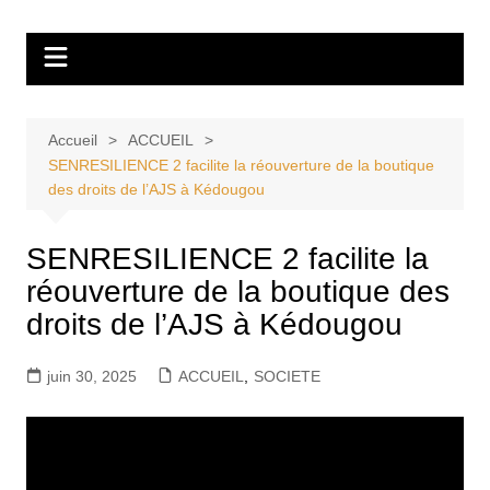
Aller
Tvdescollines
au
contenu
Accueil
ACCUEIL
SENRESILIENCE 2 facilite la réouverture de la boutique
des droits de l’AJS à Kédougou
SENRESILIENCE 2 facilite la
réouverture de la boutique des
droits de l’AJS à Kédougou
juin 30, 2025
ACCUEIL
,
SOCIETE