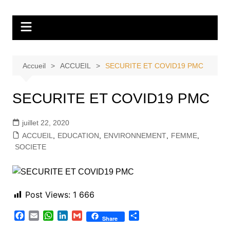
Aller
Tvdescollines
au
contenu
Accueil
ACCUEIL
SECURITE ET COVID19 PMC
SECURITE ET COVID19 PMC
juillet 22, 2020
ACCUEIL
,
EDUCATION
,
ENVIRONNEMENT
,
FEMME
,
SOCIETE
Post Views:
1 666
F
E
W
L
G
P
Share
a
m
h
i
m
a