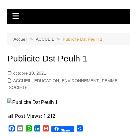
Aller
Tvdescollines
au
contenu
Accueil
ACCUEIL
Publicite Dst Peulh 1
Publicite Dst Peulh 1
octobre 10, 2021
ACCUEIL
,
EDUCATION
,
ENVIRONNEMENT
,
FEMME
,
SOCIETE
Post Views:
1 212
F
E
W
L
G
P
Share
a
m
h
i
m
a