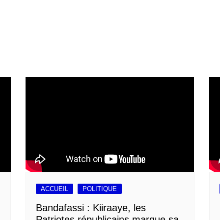
ACCUEIL
POLITIQUE
Bandafassi : Kiiraaye, les
Patriotes républicains marque sa