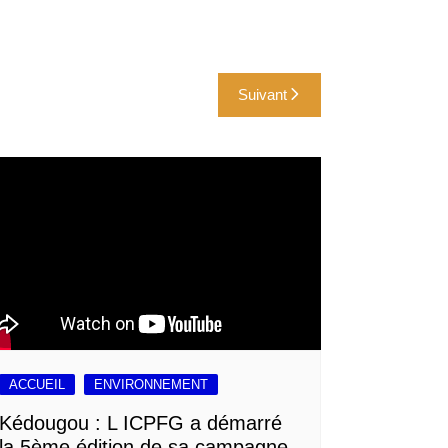
Suivant
ACCUEIL
ENVIRONNEMENT
Kédougou : L ICPFG a démarré
la 5ème édition de sa campagne