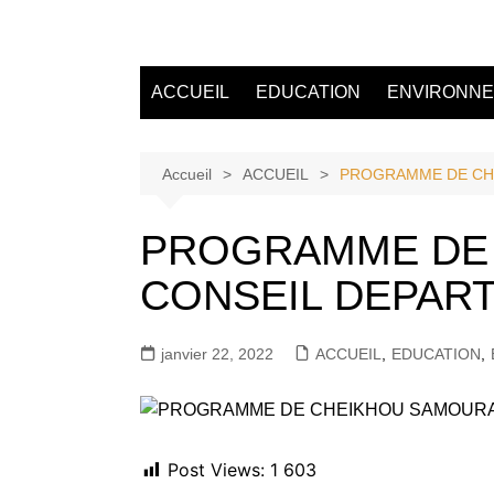
Aller
au
Tvdescollines
contenu
ACCUEIL
EDUCATION
ENVIRONN
Accueil
ACCUEIL
PROGRAMME DE CHE
PROGRAMME DE 
CONSEIL DEPAR
janvier 22, 2022
ACCUEIL
,
EDUCATION
,
Post Views:
1 603