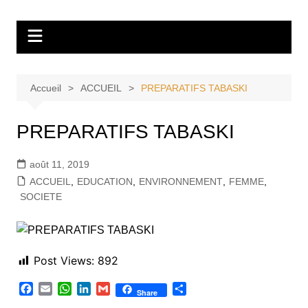
Aller
Tvdescollines
au
contenu
Accueil
ACCUEIL
PREPARATIFS TABASKI
PREPARATIFS TABASKI
août 11, 2019
ACCUEIL
,
EDUCATION
,
ENVIRONNEMENT
,
FEMME
,
SOCIETE
Post Views:
892
F
E
W
L
G
P
Share
a
m
h
i
m
a