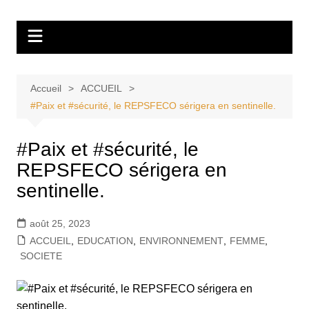
Aller
Tvdescollines
au
contenu
Accueil
ACCUEIL
#Paix et #sécurité, le REPSFECO sérigera en sentinelle.
#Paix et #sécurité, le
REPSFECO sérigera en
sentinelle.
août 25, 2023
ACCUEIL
,
EDUCATION
,
ENVIRONNEMENT
,
FEMME
,
SOCIETE