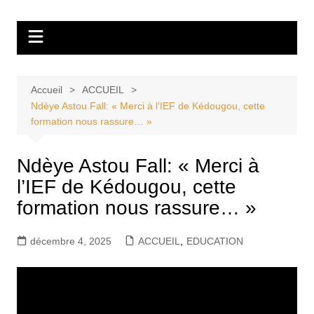
Aller
Tvdescollines
au
contenu
Accueil
ACCUEIL
Ndèye Astou Fall: « Merci à l’IEF de Kédougou, cette
formation nous rassure… »
Ndèye Astou Fall: « Merci à
l’IEF de Kédougou, cette
formation nous rassure… »
décembre 4, 2025
ACCUEIL
,
EDUCATION