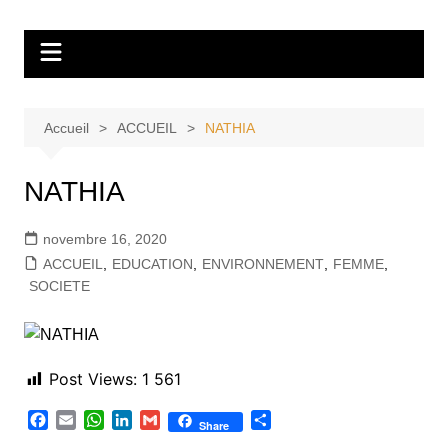
Aller
Tvdescollines
au
contenu
Accueil
ACCUEIL
NATHIA
NATHIA
novembre 16, 2020
ACCUEIL
,
EDUCATION
,
ENVIRONNEMENT
,
FEMME
,
SOCIETE
Post Views:
1 561
F
E
W
L
G
P
Share
a
m
h
i
m
a