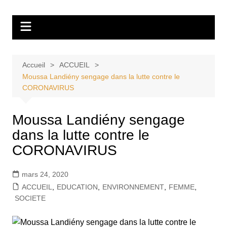
Aller
Tvdescollines
au
contenu
Accueil
ACCUEIL
Moussa Landiény sengage dans la lutte contre le
CORONAVIRUS
Moussa Landiény sengage
dans la lutte contre le
CORONAVIRUS
mars 24, 2020
ACCUEIL
,
EDUCATION
,
ENVIRONNEMENT
,
FEMME
,
SOCIETE