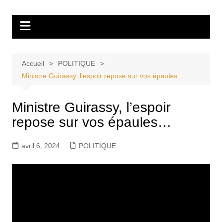
Aller
Tvdescollines
au
contenu
Accueil
POLITIQUE
Ministre Guirassy, l’espoir repose sur vos épaules…
Ministre Guirassy, l’espoir
repose sur vos épaules…
avril 6, 2024
POLITIQUE