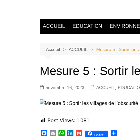
Aller
au
Tvdescollines
contenu
ACCUEIL
EDUCATION
ENVIRONN
Accueil
ACCUEIL
Mesure 5 : Sortir les v
Mesure 5 : Sortir le
novembre 16, 2023
ACCUEIL
,
EDUCATI
Post Views:
1 081
F
E
W
L
G
P
Share
a
m
h
i
m
a