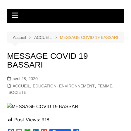
Aller
Tvdescollines
au
contenu
Accueil
ACCUEIL
MESSAGE COVID 19 BASSARI
MESSAGE COVID 19
BASSARI
avril 28, 2020
ACCUEIL
,
EDUCATION
,
ENVIRONNEMENT
,
FEMME
,
SOCIETE
Post Views:
918