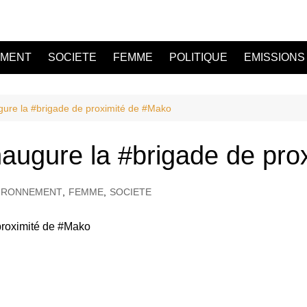
EMENT
SOCIETE
FEMME
POLITIQUE
EMISSIONS
gure la #brigade de proximité de #Mako
naugure la #brigade de pr
IRONNEMENT
,
FEMME
,
SOCIETE