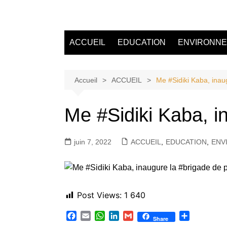
Aller
au
Tvdescollines
contenu
ACCUEIL
EDUCATION
ENVIRONN
Accueil
ACCUEIL
Me #Sidiki Kaba, inau
Me #Sidiki Kaba, i
juin 7, 2022
ACCUEIL
,
EDUCATION
,
ENV
Post Views:
1 640
F
E
W
L
G
P
Share
a
m
h
i
m
a