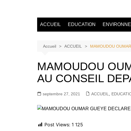
Aller
au
Tvdescollines
contenu
ACCUEIL
EDUCATION
ENVIRONN
Accueil
ACCUEIL
MAMOUDOU OUMAR 
MAMOUDOU OUMA
AU CONSEIL DE
septembre 27, 2021
ACCUEIL
,
EDUCATI
Post Views:
1 125