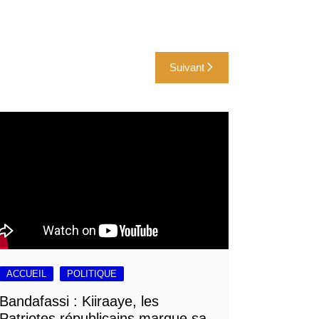
Suivant
ACCUEIL
POLITIQUE
Bandafassi : Kiiraaye, les
Patriotes républicains marque sa