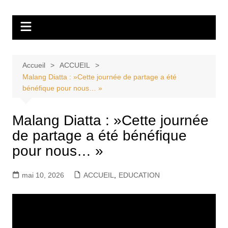
Aller
Tvdescollines
au
contenu
Accueil
ACCUEIL
Malang Diatta : »Cette journée de partage a été
bénéfique pour nous… »
Malang Diatta : »Cette journée
de partage a été bénéfique
pour nous… »
mai 10, 2026
ACCUEIL
,
EDUCATION