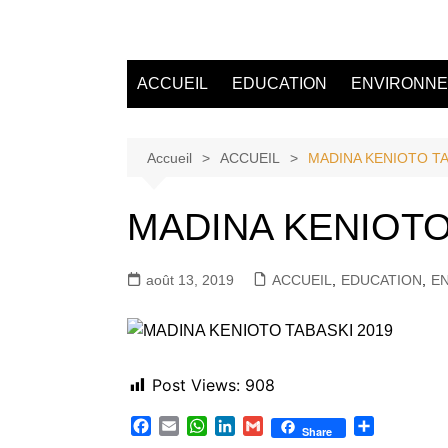
Aller
au
Tvdescollines
contenu
ACCUEIL
EDUCATION
ENVIRONN
Accueil
ACCUEIL
MADINA KENIOTO TA
MADINA KENIOTO
août 13, 2019
ACCUEIL
,
EDUCATION
,
E
Post Views:
908
F
E
W
L
G
P
Share
a
m
h
i
m
a