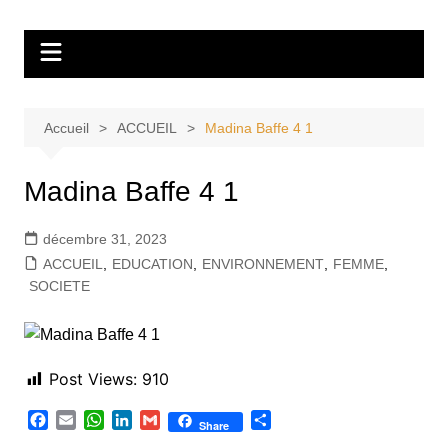
Aller
Tvdescollines
au
contenu
Accueil
ACCUEIL
Madina Baffe 4 1
Madina Baffe 4 1
décembre 31, 2023
ACCUEIL
,
EDUCATION
,
ENVIRONNEMENT
,
FEMME
,
SOCIETE
Post Views:
910
F
E
W
L
G
P
Share
a
m
h
i
m
a