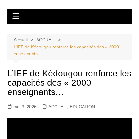
Aller
Tvdescollines
au
contenu
Accueil
ACCUEIL
L’IEF de Kédougou renforce les capacités des « 2000′
enseignants…
L’IEF de Kédougou renforce les
capacités des « 2000′
enseignants…
mai 3, 2026
ACCUEIL
,
EDUCATION