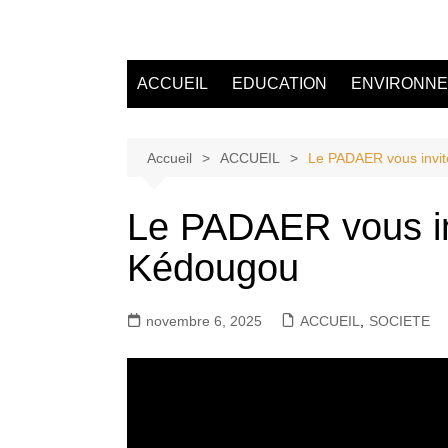
Aller
au
Tvdescollines
contenu
ACCUEIL
EDUCATION
ENVIRONN
Accueil
ACCUEIL
Le PADAER vous invite
Le PADAER vous inv
Kédougou
novembre 6, 2025
ACCUEIL
,
SOCIETE