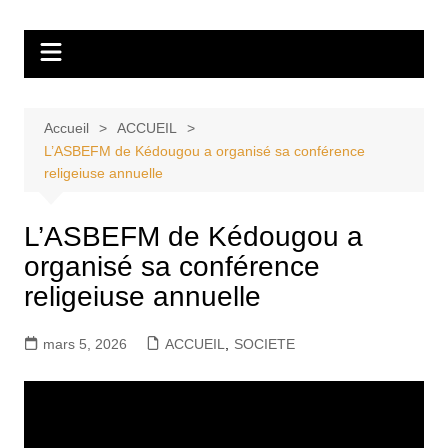
Aller
Tvdescollines
au
contenu
Accueil
ACCUEIL
L’ASBEFM de Kédougou a organisé sa conférence
religeiuse annuelle
L’ASBEFM de Kédougou a
organisé sa conférence
religeiuse annuelle
mars 5, 2026
ACCUEIL
,
SOCIETE