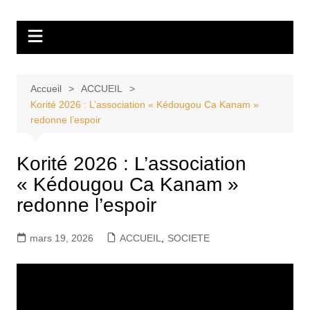
Aller
Tvdescollines
au
contenu
Accueil
ACCUEIL
Korité 2026 : L’association « Kédougou Ca Kanam »
redonne l’espoir
Korité 2026 : L’association
« Kédougou Ca Kanam »
redonne l’espoir
mars 19, 2026
ACCUEIL
,
SOCIETE