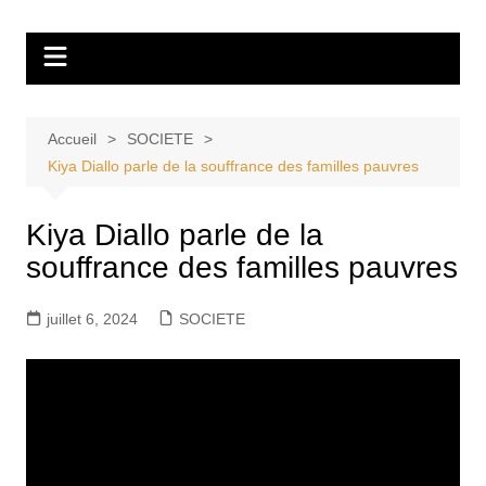
Aller
Tvdescollines
au
contenu
Accueil
SOCIETE
Kiya Diallo parle de la souffrance des familles pauvres
Kiya Diallo parle de la
souffrance des familles pauvres
juillet 6, 2024
SOCIETE