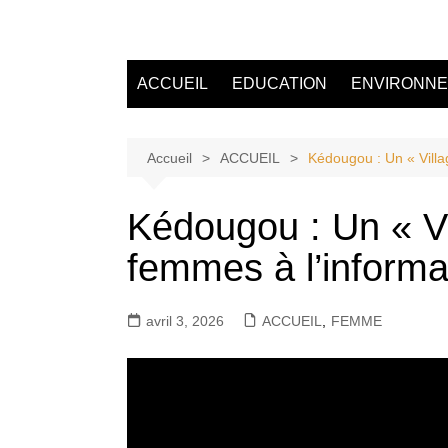
Aller
au
Tvdescollines
contenu
ACCUEIL
EDUCATION
ENVIRONN
Accueil
ACCUEIL
Kédougou : Un « Villag
Kédougou : Un « Vi
femmes à l’informat
avril 3, 2026
ACCUEIL
,
FEMME