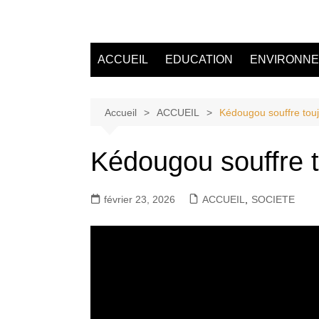
Aller
au
Tvdescollines
contenu
ACCUEIL
EDUCATION
ENVIRONN
Accueil
ACCUEIL
Kédougou souffre tou
Kédougou souffre t
février 23, 2026
ACCUEIL
,
SOCIETE