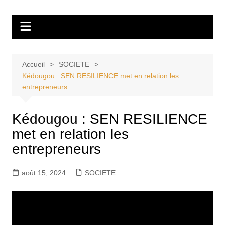
Aller
Tvdescollines
au
contenu
Accueil
SOCIETE
Kédougou : SEN RESILIENCE met en relation les
entrepreneurs
Kédougou : SEN RESILIENCE
met en relation les
entrepreneurs
août 15, 2024
SOCIETE