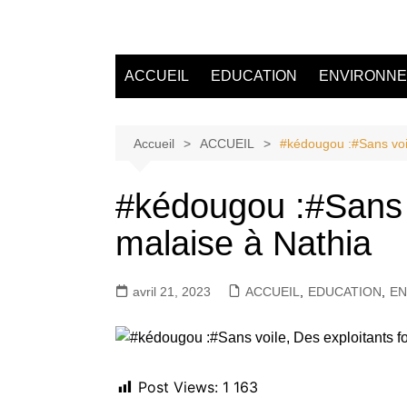
Aller
au
Tvdescollines
contenu
ACCUEIL
EDUCATION
ENVIRONN
Accueil
ACCUEIL
#kédougou :#Sans voile
#kédougou :#Sans vo
malaise à Nathia
avril 21, 2023
ACCUEIL
,
EDUCATION
,
EN
Post Views:
1 163