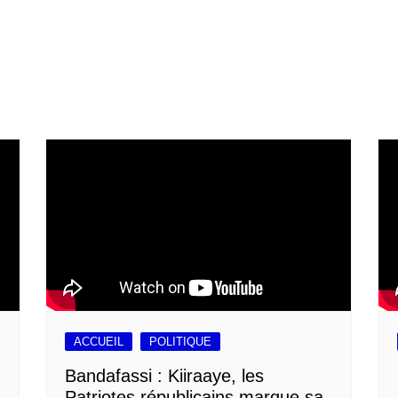
ACCUEIL
POLITIQUE
Bandafassi : Kiiraaye, les
Patriotes républicains marque sa