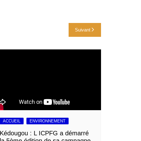
Suivant
ACCUEIL
ENVIRONNEMENT
Kédougou : L ICPFG a démarré
la 5ème édition de sa campagne