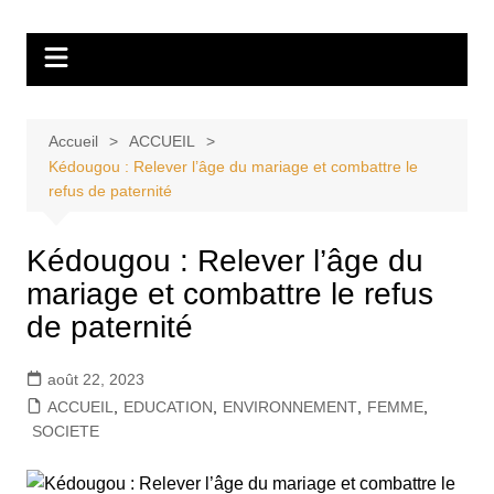
Aller
Tvdescollines
au
contenu
Accueil
ACCUEIL
Kédougou : Relever l’âge du mariage et combattre le
refus de paternité
Kédougou : Relever l’âge du
mariage et combattre le refus
de paternité
août 22, 2023
ACCUEIL
,
EDUCATION
,
ENVIRONNEMENT
,
FEMME
,
SOCIETE