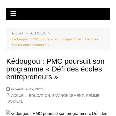
Aller
Tvdescollines
au
contenu
Accueil
ACCUEIL
Kédougou : PMC poursuit son programme « Défi des
écoles entrepreneurs »
Kédougou : PMC poursuit son
programme « Défi des écoles
entrepreneurs »
novembre 25, 2023
ACCUEIL
,
EDUCATION
,
ENVIRONNEMENT
,
FEMME
,
SOCIETE