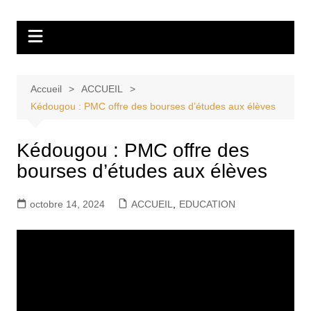
Aller
Tvdescollines
au
contenu
Accueil
ACCUEIL
Kédougou : PMC offre des bourses d’études aux élèves
Kédougou : PMC offre des
bourses d’études aux élèves
octobre 14, 2024
ACCUEIL
,
EDUCATION