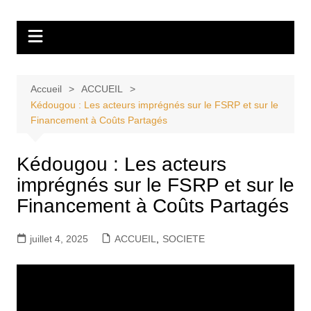
Aller
Tvdescollines
au
contenu
Accueil
ACCUEIL
Kédougou : Les acteurs imprégnés sur le FSRP et sur le
Financement à Coûts Partagés
Kédougou : Les acteurs
imprégnés sur le FSRP et sur le
Financement à Coûts Partagés
juillet 4, 2025
ACCUEIL
,
SOCIETE