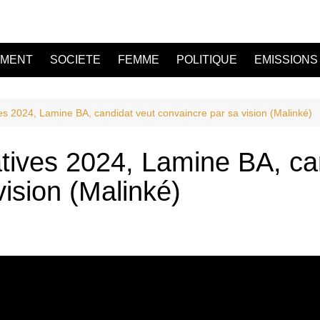
EMENT
SOCIETE
FEMME
POLITIQUE
EMISSIONS
es 2024, Lamine BA, candidat veut convaincre par sa vision (Malinké)
tives 2024, Lamine BA, ca
ision (Malinké)