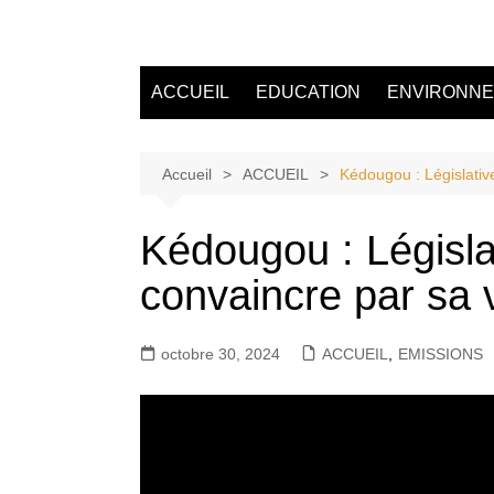
Aller
au
Tvdescollines
contenu
ACCUEIL
EDUCATION
ENVIRONN
Accueil
ACCUEIL
Kédougou : Législativ
Kédougou : Législa
convaincre par sa v
octobre 30, 2024
ACCUEIL
,
EMISSIONS