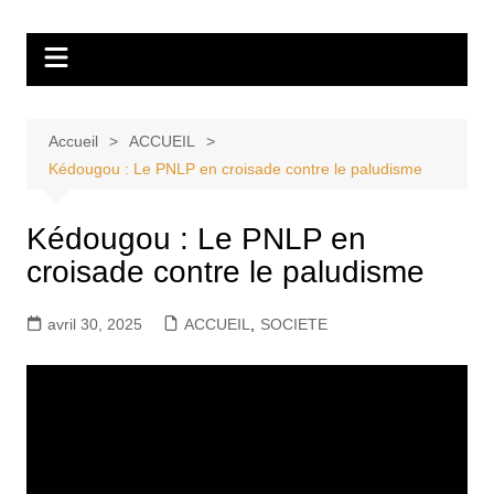
Aller
Tvdescollines
au
contenu
Accueil
ACCUEIL
Kédougou : Le PNLP en croisade contre le paludisme
Kédougou : Le PNLP en
croisade contre le paludisme
avril 30, 2025
ACCUEIL
,
SOCIETE